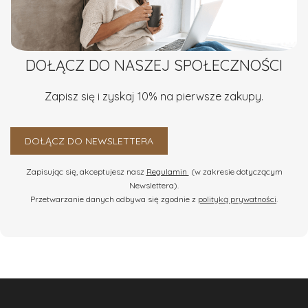
dzięki zoptymalizowanym procesom i zapasom
magazynowym szybko przygotujemy zamówienie. Dla
projektów z personalizacją podajemy przewidywany
termin indywidualnie.
DOŁĄCZ DO NASZEJ SPOŁECZNOŚCI
Skala i elastyczność produkcji
Mamy możliwości przygotować dowolną ilość koszy — od
Zapisz się i zyskaj 10% na pierwsze zakupy.
kilkudziesięciu do kilku tysięcy. W sezonie świątecznym
zatrudniamy ponad 50 specjalistów do pakowania, co
DOŁĄCZ DO NEWSLETTERA
zapewnia szybkie i staranne wykonanie każdego zestawu.
Zapisując się, akceptujesz nasz
Regulamin
(w zakresie dotyczącym
Newslettera).
Przetwarzanie danych odbywa się zgodnie z
polityką prywatności
.