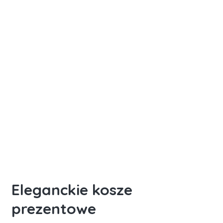
Pudełka prezentowe z logo
Zamów zestawy z logo swojej firmy
Eleganckie kosze
prezentowe