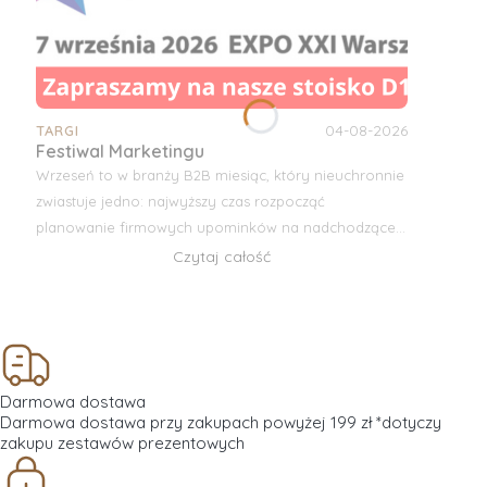
04-08-2026
TARGI
Festiwal Marketingu
Wrzeseń to w branży B2B miesiąc, który nieuchronnie
zwiastuje jedno: najwyższy czas rozpocząć
planowanie firmowych upominków na nadchodzące
Święta! Z ogromną radością ogłaszamy, że w tym
Czytaj całość
roku bierzemy udział w jednym z najważniejszych
wydarzeń w branży –
Festiwalu Marketingu
.
Darmowa dostawa
Darmowa dostawa przy zakupach powyżej 199 zł *dotyczy
zakupu zestawów prezentowych