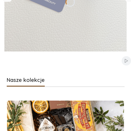
Włą
Nasze kolekcje