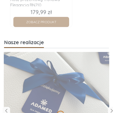
Elegancja BN210
179,99 zł
Cena
ZOBACZ PRODUKT
Nasze realizacje