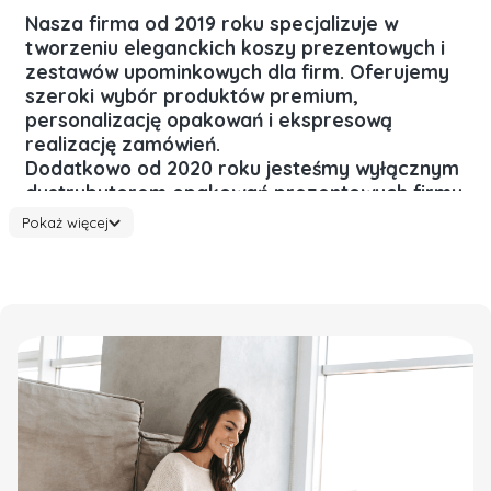
Nasza firma od 2019 roku specjalizuje w
tworzeniu
eleganckich koszy prezentowych
i
zestawów upominkowych
dla firm
. Oferujemy
szeroki wybór produktów premium,
personalizację opakowań i ekspresową
realizację zamówień.
Dodatkowo od 2020 roku
jesteśmy wyłącznym
dystrybutorem opakowań prezentowych
firmy
Bambou Diffusion.
Pokaż więcej
Dlaczego warto zaufać
doświadczonemu producentowi?
Doświadczenie, na którym możesz polegać
Zrealizowaliśmy
tysiące
zamówień
dla firm różnej
wielkości — od lokalnych biur po duże korporacje.
Szybka realizacja
Standardowy czas realizacji to zazwyczaj 2 dni robocze —