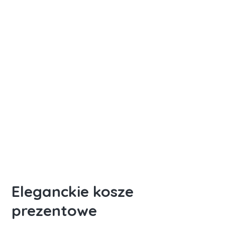
Pudełka prezentowe z logo
Zamów zestawy z logo swojej firmy
Eleganckie kosze
prezentowe