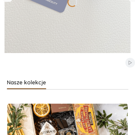
Włą
Nasze kolekcje