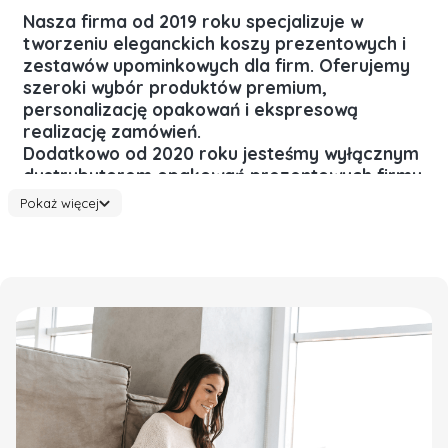
Nasza firma od 2019 roku specjalizuje w
tworzeniu
eleganckich koszy prezentowych
i
zestawów upominkowych
dla firm
. Oferujemy
szeroki wybór produktów premium,
personalizację opakowań i ekspresową
realizację zamówień.
Dodatkowo od 2020 roku
jesteśmy wyłącznym
dystrybutorem opakowań prezentowych
firmy
Bambou Diffusion.
Pokaż więcej
Dlaczego warto zaufać
doświadczonemu producentowi?
Doświadczenie, na którym możesz polegać
Zrealizowaliśmy
tysiące
zamówień
dla firm różnej
wielkości — od lokalnych biur po duże korporacje.
Szybka realizacja
Standardowy czas realizacji to zazwyczaj 2 dni robocze —