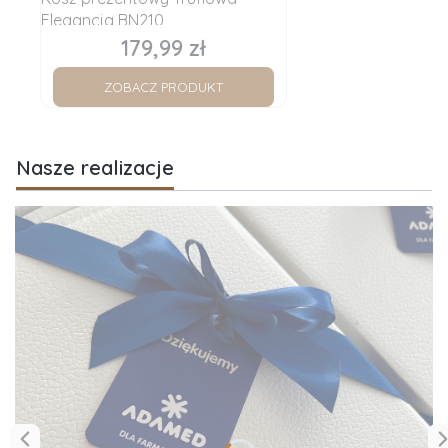
Elegancja BN210
179,99 zł
Cena
ZOBACZ PRODUKT
Nasze realizacje