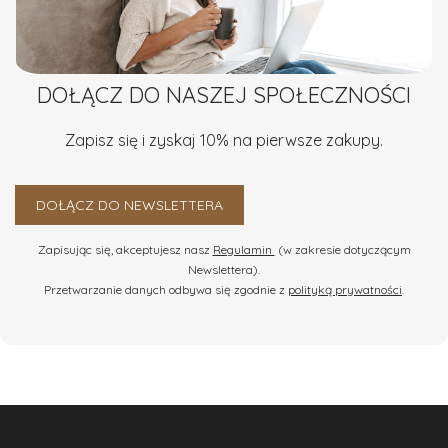
dzięki zoptymalizowanym procesom i zapasom
magazynowym szybko przygotujemy zamówienie. Dla
projektów z personalizacją podajemy przewidywany
termin indywidualnie.
DOŁĄCZ DO NASZEJ SPOŁECZNOŚCI
Skala i elastyczność produkcji
Mamy możliwości przygotować dowolną ilość koszy — od
Zapisz się i zyskaj 10% na pierwsze zakupy.
kilkudziesięciu do kilku tysięcy. W sezonie świątecznym
zatrudniamy ponad 50 specjalistów do pakowania, co
DOŁĄCZ DO NEWSLETTERA
zapewnia szybkie i staranne wykonanie każdego zestawu.
Zapisując się, akceptujesz nasz
Regulamin
(w zakresie dotyczącym
Newslettera).
Przetwarzanie danych odbywa się zgodnie z
polityką prywatności
.